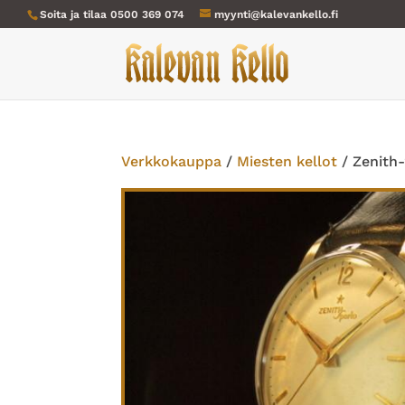
Soita ja tilaa
0500 369 074
myynti@kalevankello.fi
Verkkokauppa
/
Miesten kellot
/ Zenith