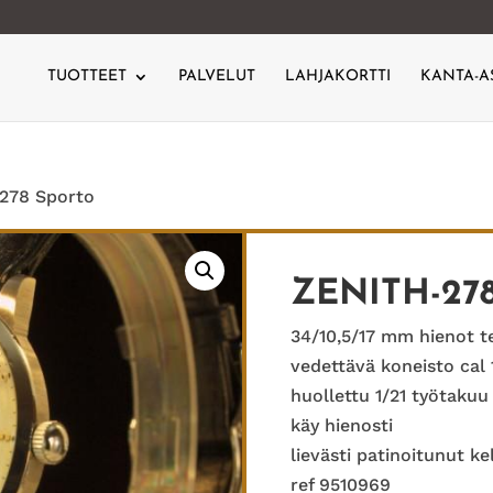
TUOTTEET
PALVELUT
LAHJAKORTTI
KANTA-A
-278 Sporto
ZENITH-27
34/10,5/17 mm hienot t
vedettävä koneisto cal 
huollettu 1/21 työtakuu
käy hienosti
lievästi patinoitunut ke
ref 9510969