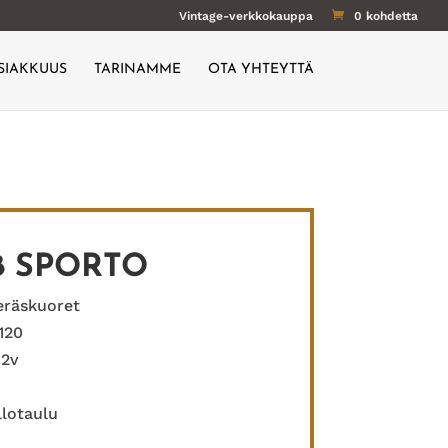
Vintage-verkkokauppa
0 kohdetta
SIAKKUUS
TARINAMME
OTA YHTEYTTÄ
8 SPORTO
eräskuoret
120
 2v
llotaulu