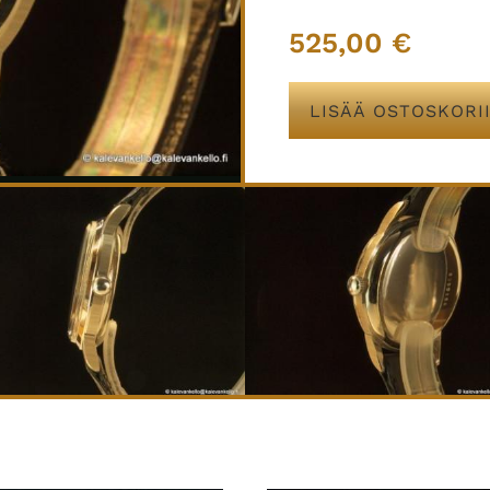
525,00
€
LISÄÄ OSTOSKORI