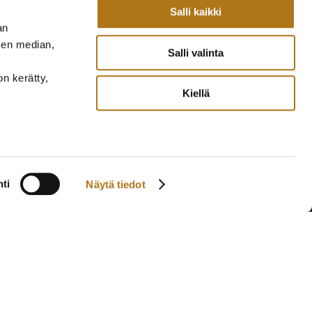
Salli kaikki
an
sen median,
Salli valinta
on kerätty,
Kiellä
ti
Näytä tiedot