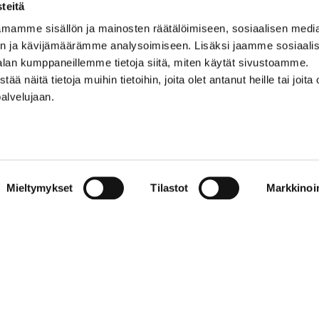
teitä
mamme sisällön ja mainosten räätälöimiseen, sosiaalisen medi
0500 369 074
n ja kävijämäärämme analysoimiseen. Lisäksi jaamme sosiaali
kalevankello@kalevankello.fi
alan kumppaneillemme tietoja siitä, miten käytät sivustoamme.
TUOMIOKIRKONKATU 17, TAMPERE
näitä tietoja muihin tietoihin, joita olet antanut heille tai joita 
palvelujaan.
Verkkokaupan toimitusehdot
Mieltymykset
Tilastot
Markkinoin