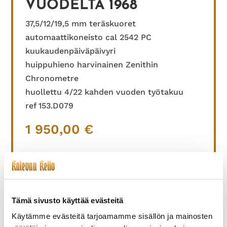
VUODELTA 1968
37,5/12/19,5 mm teräskuoret
automaattikoneisto cal 2542 PC
kuukaudenpäiväpäivyri
huippuhieno harvinainen Zenithin
Chronometre
huollettu 4/22 kahden vuoden työtakuu
ref 153.D079
1 950,00
€
TUTUSTU MYÖS
Tämä sivusto käyttää evästeitä
Käytämme evästeitä tarjoamamme sisällön ja mainosten