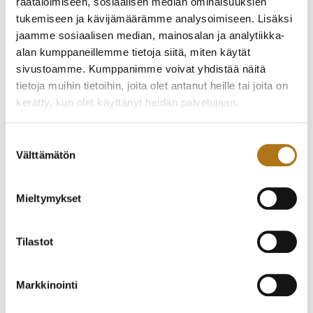
räätälöimiseen, sosiaalisen median ominaisuuksien
tukemiseen ja kävijämäärämme analysoimiseen. Lisäksi
jaamme sosiaalisen median, mainosalan ja analytiikka-
alan kumppaneillemme tietoja siitä, miten käytät
sivustoamme. Kumppanimme voivat yhdistää näitä
tietoja muihin tietoihin, joita olet antanut heille tai joita on
kerätty, kun olet käyttänyt heidän palvelujaan.
ETERNA-096 ETERNA-
CORUM-001
Tietosuojaseloste >
MATIC
BUCKINGHAM
Suostumuksen
Välttämätön
330,00
€
1 950,00
€
valinta
Mieltymykset
Tilastot
Markkinointi