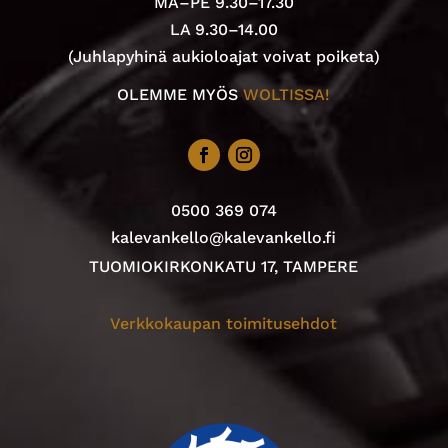
MA–PE 9.30–17.30
LA 9.30–14.00
(Juhlapyhinä aukioloajat voivat poiketa)
OLEMME MYÖS
WOLTISSA!
0500 369 074
kalevankello@kalevankello.fi
TUOMIOKIRKONKATU 17, TAMPERE
Verkkokaupan toimitusehdot