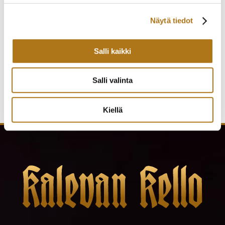
Näytä tiedot
ETERNA-242 2000
ETERNA-253-NOS
CENTENAIRE 71
HIENO PUKUKELLO
235,00
€
300,00
€
Salli kaikki
Salli valinta
Kiellä