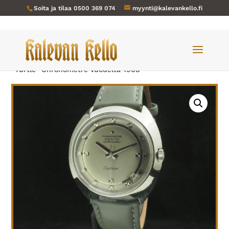
Soita ja tilaa
0500 369 074
myynti@kalevankello.fi
Verkkokauppa
/
Miesten kellot
/ Zenith-308 Captain
”Turtle” Chronometre vuodelta 1968