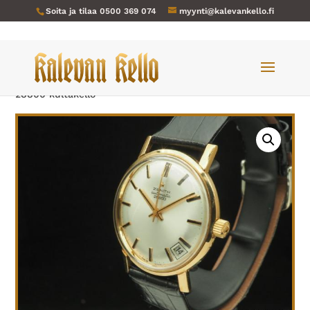
Soita ja tilaa
0500 369 074
myynti@kalevankello.fi
Verkkokauppa
/
Miesten kellot
/ Zenith-312 Automatic
28800 kultakello