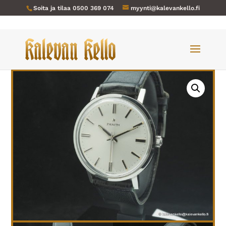
Soita ja tilaa
0500 369 074
myynti@kalevankello.fi
Verkkokauppa
/
Miesten kellot
/ Zenith-318