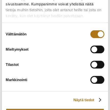
ETERNA-008
ETERNA-221-NOS
sivustoamme. Kumppanimme voivat yhdistää näitä
GALAXIS
tietoja muihin tietoihin, joita olet antanut heille tai joita on
340,00
€
675,00
€
kerätty, kun olet käyttänyt heidän palvelujaan.
Tietosuojaseloste >
Suostumuksen
Välttämätön
valinta
Mieltymykset
Tilastot
Markkinointi
ETERNA-205 VAUGHAN
CINY-003
BIG DATE
245,00
€
2 200,00
€
Näytä tiedot