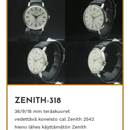
ZENITH-318
36/9/18 mm teräskuoret
vedettävä koneisto cal Zenith 2542
hieno lähes käyttämätön Zenith