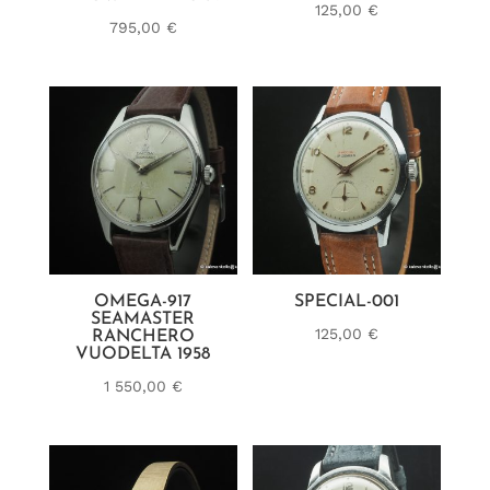
125,00
€
795,00
€
OMEGA-917
SPECIAL-001
SEAMASTER
125,00
€
RANCHERO
VUODELTA 1958
1 550,00
€