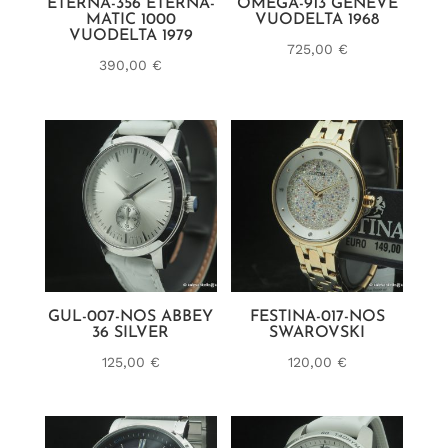
ETERNA-356 ETERNA-
OMEGA-913 GENEVE
MATIC 1000
VUODELTA 1968
VUODELTA 1979
725,00
€
390,00
€
GUL-007-NOS ABBEY
FESTINA-017-NOS
36 SILVER
SWAROVSKI
125,00
€
120,00
€