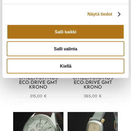
295,00
€
Näytä tiedot
Salli kaikki
Salli valinta
Kiellä
CITIZEN-091-NOS
CITIZEN-090-NOS
ECO-DRIVE GMT
ECO-DRIVE GMT
KRONO
KRONO
315,00
€
365,00
€