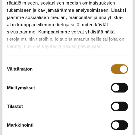
räätälöimiseen, sosiaalisen median ominaisuuksien
tukemiseen ja kävijämäärämme analysoimiseen. Lisäksi
jaamme sosiaalisen median, mainosalan ja analytiikka-
CITIZEN-095-NOS
alan kumppaneillemme tietoja siitä, miten käytät
ECO-DRIVE
CITIZEN-094-NOS
sivustoamme. Kumppanimme voivat yhdistää näitä
KORUKELLO
ECO-DRIVE DIVER
tietoja muihin tietoihin, joita olet antanut heille tai joita on
200,00
€
200,00
€
kerätty, kun olet käyttänyt heidän palvelujaan.
Tietosuojaseloste >
Suostumuksen
Välttämätön
valinta
Mieltymykset
Tilastot
CITIZEN-093-NOS
CITIZEN-092-NOS
ECO-DRIVE DIVER
ECO-DRIVE
Markkinointi
AMBILUNA BY SOU
200,00
€
FUJIMOTO