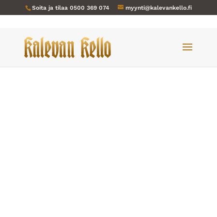
Soita ja tilaa
0500 369 074
myynti@kalevankello.fi