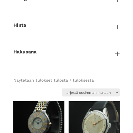
Hinta
Hakusana
Sorted
Näytetään tulokset 65–96 / 315
by
latest