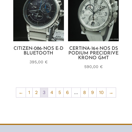
CITIZEN-086-NOS E-D
CERTINA-164-NOS DS
BLUETOOTH
PODIUM PRECIDRIVE
KRONO GMT
395,00
€
590,00
€
←
1
2
3
4
5
6
…
8
9
10
→