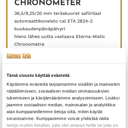
CHRONOMETER
36,5/9,25/20 mm teräskuoret safiirilasi
automaattikoneisto cal ETA 2824-2
kuukaudenpäiväpäivyri
hieno lähes uutta vastaava Eterna-Matic
Chronometre
mukana Eternan kotelo
ref 8423.41
1 350,00
€
Tämä sivusto käyttää evästeitä
Käytämme evästeitä tarjoamamme sisällön ja mainosten
LISÄÄ OSTOSKORIIN
räätälöimiseen, sosiaalisen median ominaisuuksien
tukemiseen ja kävijämäärämme analysoimiseen. Lisäksi
jaamme sosiaalisen median, mainosalan ja analytiikka-
alan kumppaneillemme tietoja siitä, miten käytät
sivustoamme. Kumppanimme voivat yhdistää näitä
TUTUSTU MYÖS
tietoja muihin tietoihin, joita olet antanut heille tai joita on