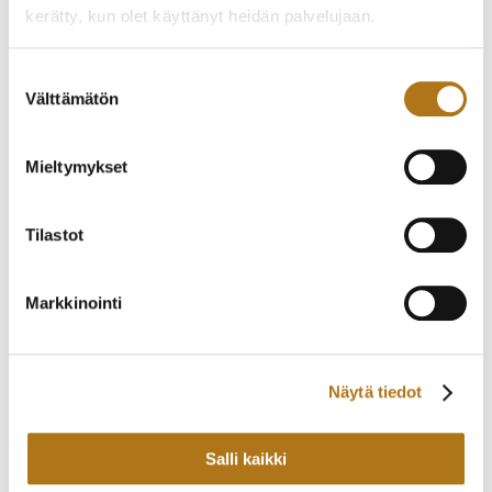
kerätty, kun olet käyttänyt heidän palvelujaan.
Tietosuojaseloste >
Suostumuksen
Välttämätön
valinta
Mieltymykset
Tilastot
ETERNA-205 VAUGHAN
ETERNA-082
BIG DATE
MONTEREY
Markkinointi
2 200,00
€
730,00
€
Näytä tiedot
Salli kaikki