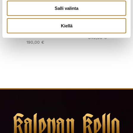
Salli valinta
Kiellä
ATMOSTIC-004
ETERNA-008
SWISSKING
340,00
€
190,00
€