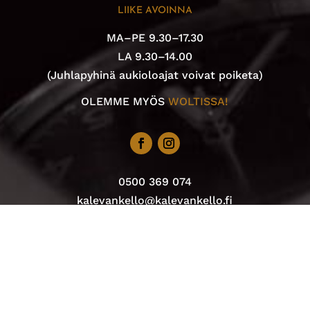
LIIKE AVOINNA
MA–PE 9.30–17.30
LA 9.30–14.00
(Juhlapyhinä aukioloajat voivat poiketa)
OLEMME MYÖS
WOLTISSA!
0500 369 074
kalevankello@kalevankello.fi
TUOMIOKIRKONKATU 17, TAMPERE
Verkkokaupan toimitusehdot