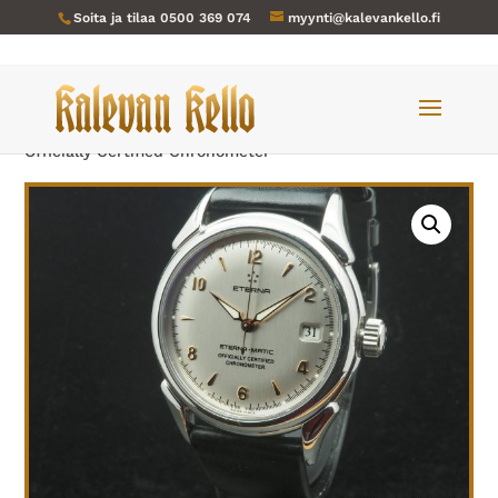
Soita ja tilaa
0500 369 074
myynti@kalevankello.fi
Verkkokauppa
/
Miesten kellot
/ Eterna-362 Eterna-Matic
Officially Certified Chronometer