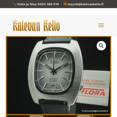
Soita ja tilaa
0500 369 074
myynti@kalevankello.fi
Verkkokauppa
/
Miesten kellot
/ Flora-005