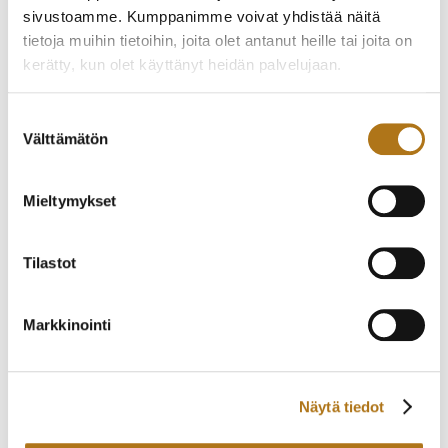
ETERNA-274 ETERNA-
ETERNA-205 VAUGHAN
sivustoamme. Kumppanimme voivat yhdistää näitä
MATIC
BIG DATE
tietoja muihin tietoihin, joita olet antanut heille tai joita on
530,00
€
2 200,00
€
kerätty, kun olet käyttänyt heidän palvelujaan.
Tietosuojaseloste >
Suostumuksen
Välttämätön
valinta
Mieltymykset
Tilastot
Markkinointi
ETERNA-275 VUODELTA
ETERNA-242 2000
1972
CENTENAIRE 71
450,00
€
235,00
€
Näytä tiedot