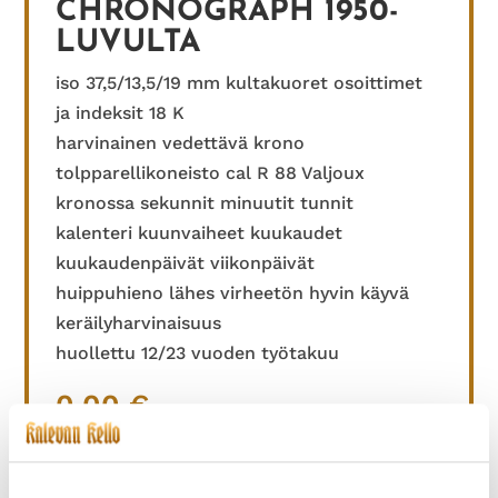
CHRONOGRAPH 1950-
LUVULTA
iso 37,5/13,5/19 mm kultakuoret osoittimet
ja indeksit 18 K
harvinainen vedettävä krono
tolpparellikoneisto cal R 88 Valjoux
kronossa sekunnit minuutit tunnit
kalenteri kuunvaiheet kuukaudet
kuukaudenpäivät viikonpäivät
huippuhieno lähes virheetön hyvin käyvä
keräilyharvinaisuus
huollettu 12/23 vuoden työtakuu
0,00
€