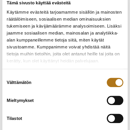
Tämä sivusto käyttää evästeitä
Käytämme evästeitä tarjoamamme sisällön ja mainosten
TUTUSTU MYÖS
räätälöimiseen, sosiaalisen median ominaisuuksien
tukemiseen ja kävijämäärämme analysoimiseen. Lisäksi
jaamme sosiaalisen median, mainosalan ja analytiikka-
alan kumppaneillemme tietoja siitä, miten käytät
sivustoamme. Kumppanimme voivat yhdistää näitä
tietoja muihin tietoihin, joita olet antanut heille tai joita on
kerätty, kun olet käyttänyt heidän palvelujaan.
Tietosuojaseloste >
Suostumuksen
Välttämätön
valinta
FREDERIQUE
CINY-003
CONSTANT-003-NOS
245,00
€
SLIMLINE CLASSIC
Mieltymykset
1 150,00
€
Tilastot