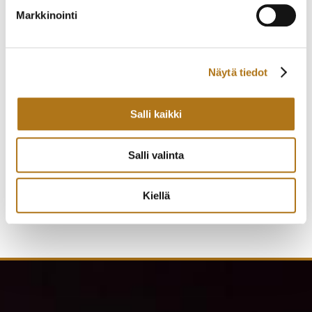
Markkinointi
Näytä tiedot
Salli kaikki
ETERNA-221-NOS
CITIZEN-032 NEW
GALAXIS
MASTER
675,00
€
140,00
€
Salli valinta
Kiellä