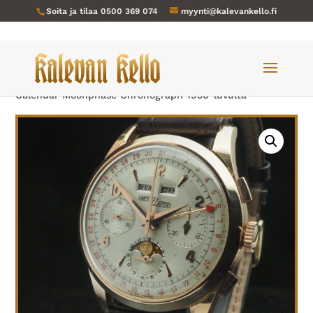
Soita ja tilaa
0500 369 074
myynti@kalevankello.fi
Verkkokauppa
/
Miesten kellot
/ Nicolet Watch-001 Triple
Calendar Moonphase Chronograph 1950-luvulta