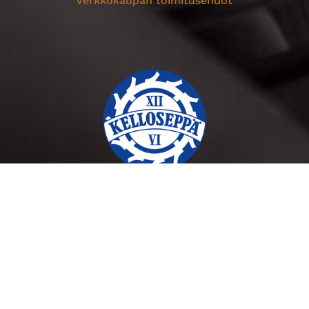
Verkkokaupan toimitusehdot