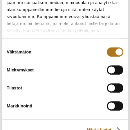
jaamme sosiaalisen median, mainosalan ja analytiikka-
alan kumppaneillemme tietoja siitä, miten käytät
sivustoamme. Kumppanimme voivat yhdistää näitä
tietoja muihin tietoihin, joita olet antanut heille tai joita on
ETERNA-257-NOS
ETERNA-205 VAUGHAN
kerätty, kun olet käyttänyt heidän palvelujaan.
GALAXIS
BIG DATE
650,00
€
2 200,00
€
Tietosuojaseloste >
Suostumuksen
Välttämätön
valinta
Mieltymykset
Tilastot
Markkinointi
ETERNA-008
ETERNA-255-NOS
TYYLIKÄS PUKUKELLO
340,00
€
Näytä tiedot