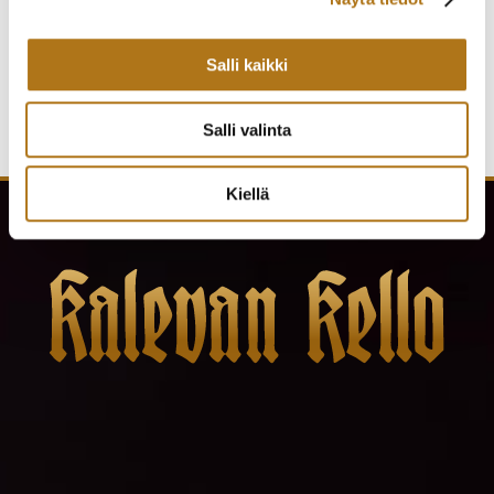
290,00
€
Salli kaikki
Salli valinta
Kiellä