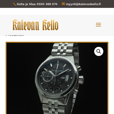
Soita ja tilaa
0500 369 074
myynti@kalevankello.fi
Verkkokauppa
/
Miesten kellot
/ Raymond Weil-027
Freelancer