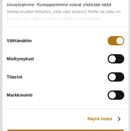
CITIZEN-032 NEW
ETERNA-205 VAUGHAN
sivustoamme. Kumppanimme voivat yhdistää näitä
MASTER
BIG DATE
tietoja muihin tietoihin, joita olet antanut heille tai joita on
140,00
€
2 200,00
€
kerätty, kun olet käyttänyt heidän palvelujaan.
Tietosuojaseloste >
Suostumuksen
Välttämätön
valinta
Mieltymykset
Tilastot
Markkinointi
ATMOSTIC-004
CORUM-001
SWISSKING
BUCKINGHAM
190,00
€
1 950,00
€
Näytä tiedot