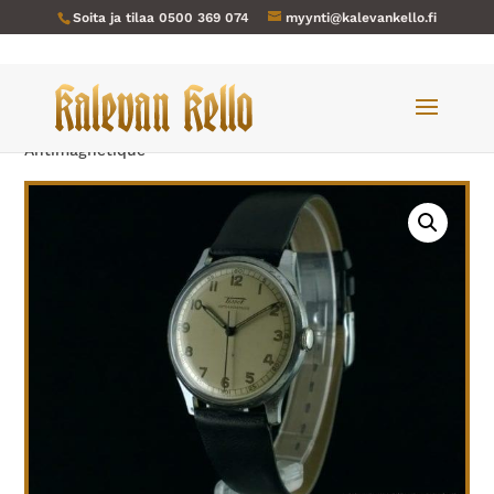
Soita ja tilaa
0500 369 074
myynti@kalevankello.fi
Verkkokauppa
/
Miesten kellot
/ Tissot-107
Antimagnetique